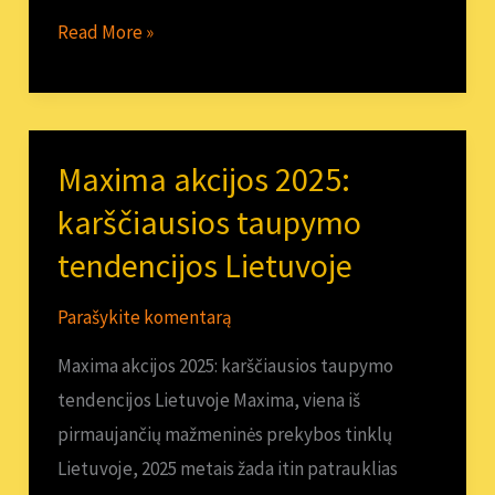
Read More »
Maxima akcijos 2025:
Maxima
akcijos
karščiausios taupymo
2025:
tendencijos Lietuvoje
karščiausios
taupymo
Parašykite komentarą
tendencijos
Maxima akcijos 2025: karščiausios taupymo
Lietuvoje
tendencijos Lietuvoje Maxima, viena iš
pirmaujančių mažmeninės prekybos tinklų
Lietuvoje, 2025 metais žada itin patrauklias