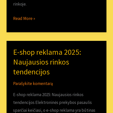
rinkoje.
Read More »
E-shop reklama 2025:
E-
shop
Naujausios rinkos
reklama
tendencijos
2025:
Naujausios
Parašykite komentarą
rinkos
E-shop reklama 2025: Naujausios rinkos
tendencijos
tendencijos Elektroninės prekybos pasaulis
sparčiai keičiasi, o e-shop reklama yra būtinas