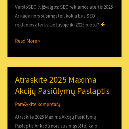
ateitis
VersloSEO.lt įžvalgos: SEO reklamos ateitis 2025
2025
Ar kada nors susimąstei, kokia bus SEO
reklamos ateitis Lietuvoje iki 2025 metų?
Read More »
Atraskite 2025 Maxima
Atraskite
2025
Akcijų Pasiūlymų Paslaptis
Maxima
Parašykite komentarą
Akcijų
Pasiūlymų
Atraskite 2025 Maxima Akcijų Pasiūlymų
Paslaptis
Paslaptis Ar kada nors susimąstėte, kaip