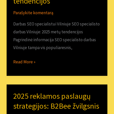
tendencijos
Vilniuje:
2025
Parašykite komentarą
metų
Darbas SEO specialistui Vilniuje SEO specialisto
tendencijos
darbas Vilniuje: 2025 metų tendencijos
Pagrindinė informacija SEO specialisto darbas
Vilniuje tampa vis populiaresnis,
Read More »
2025 reklamos paslaugų
2025
reklamos
strategijos: B2Bee žvilgsnis
paslaugų