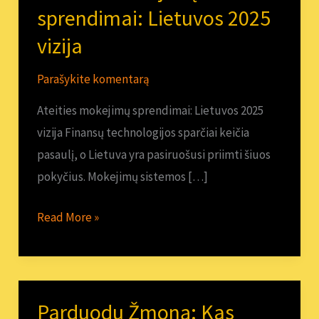
mokejimų
sprendimai: Lietuvos 2025
sprendimai:
vizija
Lietuvos
2025
Parašykite komentarą
vizija
Ateities mokejimų sprendimai: Lietuvos 2025
vizija Finansų technologijos sparčiai keičia
pasaulį, o Lietuva yra pasiruošusi priimti šiuos
pokyčius. Mokejimų sistemos […]
Read More »
Parduodu Žmoną: Kas
Parduodu