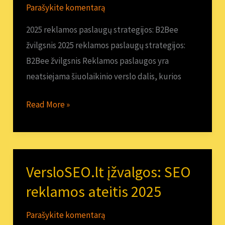
Parašykite komentarą
strategijos:
B2Bee
2025 reklamos paslaugų strategijos: B2Bee
žvilgsnis
žvilgsnis 2025 reklamos paslaugų strategijos:
B2Bee žvilgsnis Reklamos paslaugos yra
neatsiejama šiuolaikinio verslo dalis, kurios
Read More »
VersloSEO.lt įžvalgos: SEO
VersloSEO.lt
įžvalgos:
reklamos ateitis 2025
SEO
Parašykite komentarą
reklamos