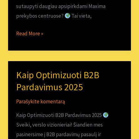
sutaupyti daugiau apsipirkdami Maxima
prekybos centruose?
Tai vieta,
Read More »
Kaip Optimizuoti B2B
Kaip
Optimizuoti
Pardavimus 2025
B2B
Parašykite komentarą
Pardavimus
2025
Kaip Optimizuoti B2B Pardavimus 2025
Sveiki, verslo vizionieriai! Šiandien mes
pasinersime į B2B pardavimų pasaulį ir