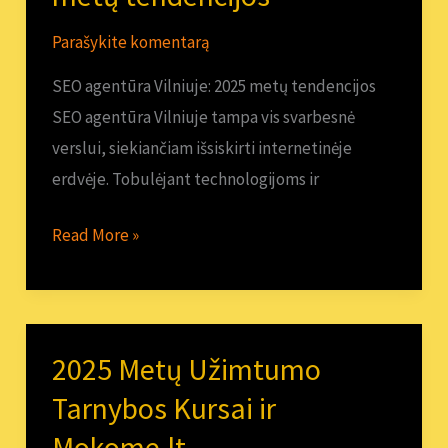
Vilniuje:
Parašykite komentarą
2025
metų
SEO agentūra Vilniuje: 2025 metų tendencijos
tendencijos
SEO agentūra Vilniuje tampa vis svarbesnė
verslui, siekiančiam išsiskirti internetinėje
erdvėje. Tobulėjant technologijoms ir
Read More »
2025 Metų Užimtumo
2025
Metų
Tarnybos Kursai ir
Užimtumo
Mokome.lt