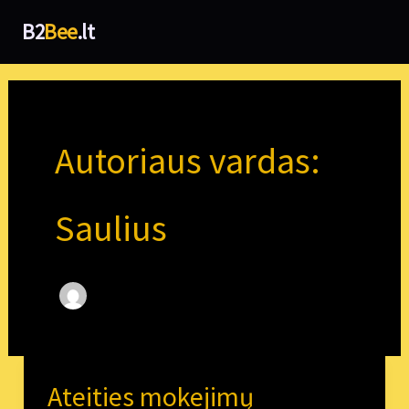
Pereiti
B2
Bee
.lt
prie
turinio
Autoriaus vardas:
Saulius
Ateities mokejimų
Ateities