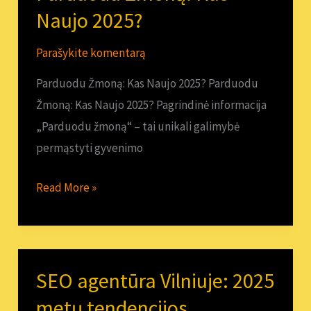
Žmoną:
Naujo 2025?
Kas
Parašykite komentarą
Naujo
2025?
Parduodu Žmoną: Kas Naujo 2025? Parduodu
Žmoną: Kas Naujo 2025? Pagrindinė informacija
„Parduodu žmoną“ – tai unikali galimybė
permąstyti gyvenimo
Read More »
SEO agentūra Vilniuje: 2025
SEO
agentūra
metų tendencijos