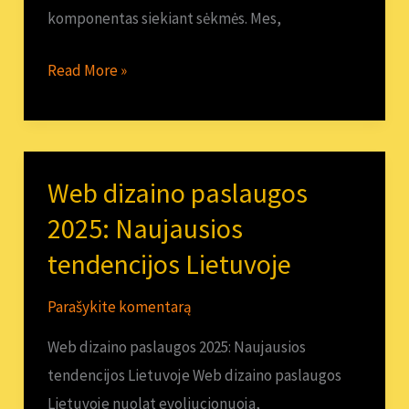
komponentas siekiant sėkmės. Mes,
Read More »
Web dizaino paslaugos
Web
dizaino
2025: Naujausios
paslaugos
tendencijos Lietuvoje
2025:
Naujausios
Parašykite komentarą
tendencijos
Web dizaino paslaugos 2025: Naujausios
Lietuvoje
tendencijos Lietuvoje Web dizaino paslaugos
Lietuvoje nuolat evoliucionuoja,