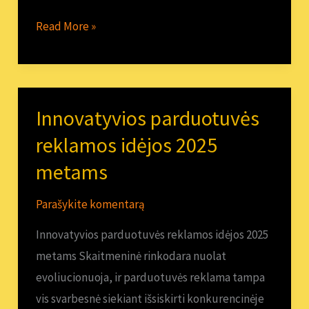
Read More »
Innovatyvios parduotuvės
Innovatyvios
parduotuvės
reklamos idėjos 2025
reklamos
metams
idėjos
2025
Parašykite komentarą
metams
Innovatyvios parduotuvės reklamos idėjos 2025
metams Skaitmeninė rinkodara nuolat
evoliucionuoja, ir parduotuvės reklama tampa
vis svarbesnė siekiant išsiskirti konkurencinėje