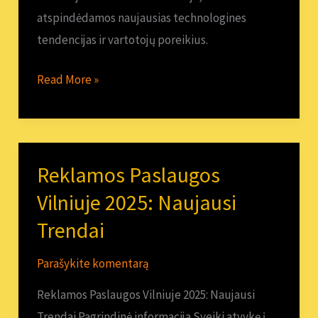
atspindėdamos naujausias technologines
tendencijas ir vartotojų poreikius.
Read More »
Reklamos Paslaugos
Reklamos
Paslaugos
Vilniuje 2025: Naujausi
Vilniuje
Trendai
2025:
Naujausi
Parašykite komentarą
Trendai
Reklamos Paslaugos Vilniuje 2025: Naujausi
Trendai Pagrindinė informacija Sveiki atvykę į