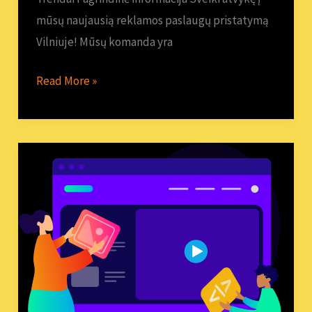
mūsų naujausią reklamos paslaugų pristatymą
Vilniuje! Mūsų komanda yra
Read More »
SEO
Analizė
2025:
Naujausios
Tendencijos
Lietuvoje