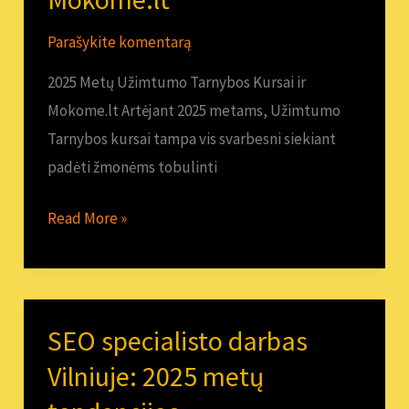
Tarnybos
Kursai
Parašykite komentarą
ir
2025 Metų Užimtumo Tarnybos Kursai ir
Mokome.lt
Mokome.lt Artėjant 2025 metams, Užimtumo
Tarnybos kursai tampa vis svarbesni siekiant
padėti žmonėms tobulinti
Read More »
SEO specialisto darbas
SEO
specialisto
Vilniuje: 2025 metų
darbas