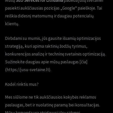
Mūsų
SEO Services for Lithuania
padeda jūsų svetainei
pasiekti aukščiausias pozicijas „Google“ paieškoje. Tai
reiškia didesnį matomumą ir daugiau potencialių
klientų.
Dirbdami su mumis, jūs gausite išsamią optimizacijos
strategiją, kuri apima raktinių žodžių tyrimus,
konkurencijos analizę ir techninę svetainės optimizaciją.
Sužinokite daugiau apie mūsų paslaugas [čia]
(https://jusu-svetaine.lt).
Kodėl rinktis mus?
Mes siūlome ne tik aukščiausios kokybės reklamos
paslaugas, bet ir nuolatinę paramą bei konsultacijas.
Mūsų komanda yra atsidavusi jūsų sėkmei.