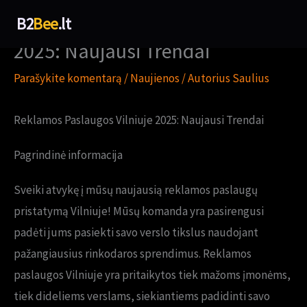
Pereiti
Reklamos Paslaugos Vilniuje
B2
Bee
.lt
prie
2025: Naujausi Trendai
turinio
Parašykite komentarą
/
Naujienos
/ Autorius
Saulius
Reklamos Paslaugos Vilniuje 2025: Naujausi Trendai
Pagrindinė informacija
Sveiki atvykę į mūsų naujausią reklamos paslaugų
pristatymą Vilniuje! Mūsų komanda yra pasirengusi
padėti jums pasiekti savo verslo tikslus naudojant
pažangiausius rinkodaros sprendimus. Reklamos
paslaugos Vilniuje yra pritaikytos tiek mažoms įmonėms,
tiek dideliems verslams, siekiantiems padidinti savo