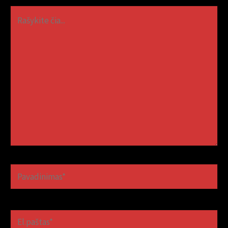
Rašykite
čia...
Pavadinimas*
El.paštas*