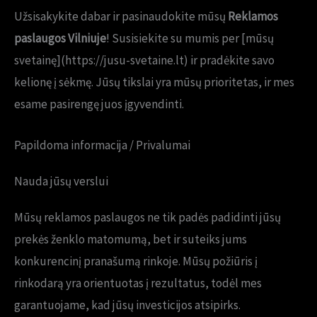
Užsisakykite dabar ir pasinaudokite mūsų
Reklamos
paslaugos Vilniuje
! Susisiekite su mumis per [mūsų
svetainę](https://jusu-svetaine.lt) ir pradėkite savo
kelionę į sėkmę. Jūsų tikslai yra mūsų prioritetas, ir mes
esame pasirengę juos įgyvendinti.
Papildoma informacija / Privalumai
Nauda jūsų verslui
Mūsų reklamos paslaugos ne tik padės padidinti jūsų
prekės ženklo matomumą, bet ir suteiks jums
konkurencinį pranašumą rinkoje. Mūsų požiūris į
rinkodarą yra orientuotas į rezultatus, todėl mes
garantuojame, kad jūsų investicijos atsipirks.