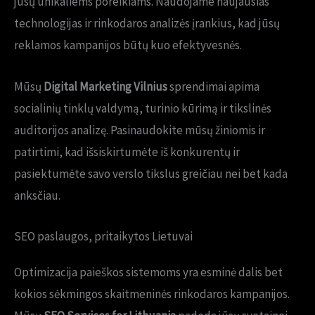
jūsų unikaliems poreikiams. Naudojame naujausias
technologijas ir rinkodaros analizės įrankius, kad jūsų
reklamos kampanijos būtų kuo efektyvesnės.
Mūsų
Digital Marketing Vilnius
sprendimai apima
socialinių tinklų valdymą, turinio kūrimą ir tikslinės
auditorijos analizę. Pasinaudokite mūsų žiniomis ir
patirtimi, kad išsiskirtumėte iš konkurentų ir
pasiektumėte savo verslo tikslus greičiau nei bet kada
anksčiau.
SEO paslaugos, pritaikytos Lietuvai
Optimizacija paieškos sistemoms yra esminė dalis bet
kokios sėkmingos skaitmeninės rinkodaros kampanijos.