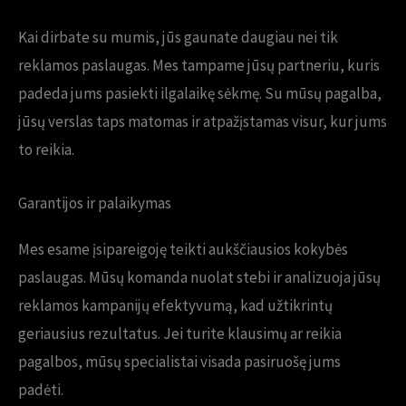
Kai dirbate su mumis, jūs gaunate daugiau nei tik
reklamos paslaugas. Mes tampame jūsų partneriu, kuris
padeda jums pasiekti ilgalaikę sėkmę. Su mūsų pagalba,
jūsų verslas taps matomas ir atpažįstamas visur, kur jums
to reikia.
Garantijos ir palaikymas
Mes esame įsipareigoję teikti aukščiausios kokybės
paslaugas. Mūsų komanda nuolat stebi ir analizuoja jūsų
reklamos kampanijų efektyvumą, kad užtikrintų
geriausius rezultatus. Jei turite klausimų ar reikia
pagalbos, mūsų specialistai visada pasiruošę jums
padėti.