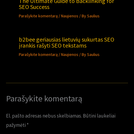
The Ultimate Guide to Backlinking for
SEO Success
Parašykite komentarą
/
Naujienos
/ By
Saulius
b2bee geriausias lietuvių sukurtas SEO
įrankis rašyti SEO tekstams
Parašykite komentarą
/
Naujienos
/ By
Saulius
Parašykite komentarą
El. pašto adresas nebus skelbiamas.
Būtini laukeliai
pažymėti
*