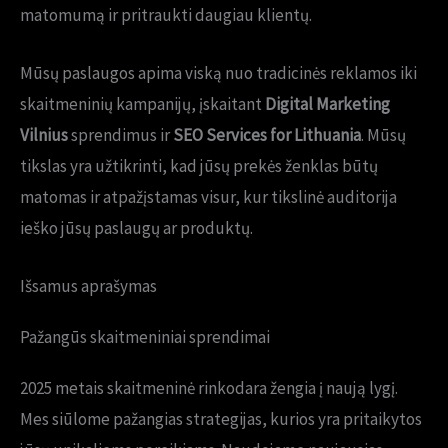
matomumą ir pritraukti daugiau klientų.
Mūsų paslaugos apima viską nuo tradicinės reklamos iki
skaitmeninių kampanijų, įskaitant
Digital Marketing
Vilnius
sprendimus ir
SEO Services for Lithuania
. Mūsų
tikslas yra užtikrinti, kad jūsų prekės ženklas būtų
matomas ir atpažįstamas visur, kur tikslinė auditorija
ieško jūsų paslaugų ar produktų.
Išsamus aprašymas
Pažangūs skaitmeniniai sprendimai
2025 metais skaitmeninė rinkodara žengia į naują lygį.
Mes siūlome pažangias strategijas, kurios yra pritaikytos