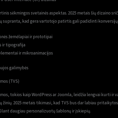
tinis sėkmingos svetainės aspektas. 2025 metais šių dizaino srič
 supranta, kad gera vartotojo patirtis gali padidinti konversijų 
onės žemėlapiai ir prototipai
ir tipografija
elementai ir mikroanimacijos
aujos galimybės
emos (TVS)
mos, tokios kaip WordPress ar Joomla, leidžia lengvai kurti ir v
 žinių. 2025 metais tikimasi, kad TVS bus dar labiau pritaikytos
iūlant daugiau personalizuotų šablonų ir įskiepių.