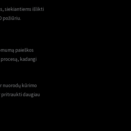
s, siekiantiems išlikti
O požiūriu.
atomumą paieškos
o procesą, kadangi
ir nuorodų kūrimo
r pritraukti daugiau