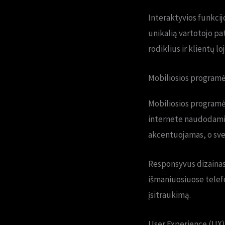
Interaktyvios funkcij
unikalią vartotojo pat
rodiklius ir klientų l
Mobiliosios programėl
Mobiliosios programė
internete naudodamiesi
akcentuojamas, o svet
Responsyvus dizainas 
išmaniuosiuose telefo
įsitraukimą.
User Experience (UX) 