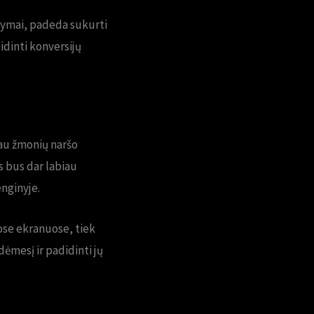
ūlymai, padeda sukurti
idinti konversijų
iau žmonių naršo
s bus dar labiau
nginyje.
ose ekranuose, tiek
ėmesį ir padidinti jų