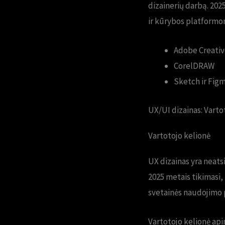
dizainerių darbą. 202
ir kūrybos platformo
Adobe Creativ
CorelDRAW
Sketch ir Fig
UX/UI dizainas: Varto
Vartotojo kelionė
UX dizainas yra neatsi
2025 metais tikimasi,
svetainės naudojimo p
Vartotojo kelionė api