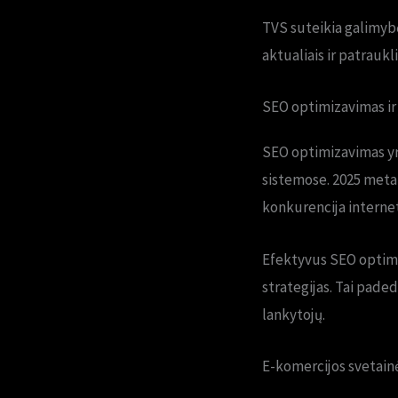
TVS suteikia galimybę 
aktualiais ir patraukl
SEO optimizavimas ir 
SEO optimizavimas yr
sistemose. 2025 metai
konkurencija internet
Efektyvus SEO optimi
strategijas. Tai pade
lankytojų.
E-komercijos svetain