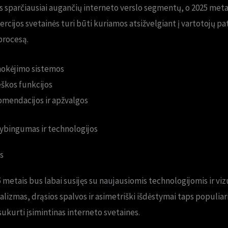
s sparčiausiai augančių interneto verslo segmentų, o 2025 metais
ercijos svetainės turi būti kuriamos atsižvelgiant į vartotojų pat
procesą.
okėjimo sistemos
škos funkcijos
mendacijos ir apžvalgos
rybingumas ir technologijos
s
5 metais bus labai susijęs su naujausiomis technologijomis ir vi
lizmas, drąsios spalvos ir asimetriški išdėstymai taps populiari
sukurti įsimintinas interneto svetaines.