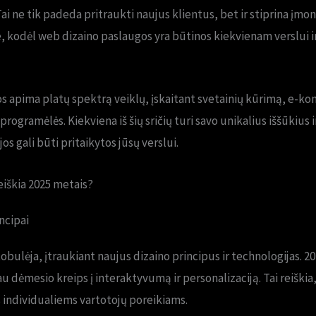
ai ne tik padeda pritraukti naujus klientus, bet ir stiprina įmon
, kodėl web dizaino paslaugos yra būtinos kiekvienam verslui ir k
 apima platų spektrą veiklų, įskaitant svetainių kūrimą, e-kom
 programėlės. Kiekviena iš šių sričių turi savo unikalius iššūkius 
os gali būti pritaikytos jūsų verslui.
eiškia 2025 metais?
ncipai
obulėja, įtraukiant naujus dizaino principus ir technologijas. 20
u dėmesio kreips į interaktyvumą ir personalizaciją. Tai reiškia
s individualiems vartotojų poreikiams.