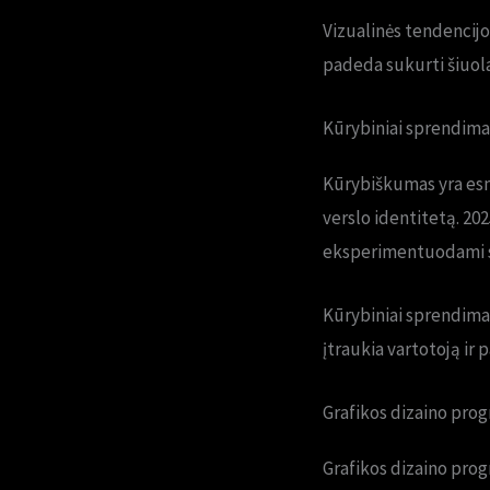
Vizualinės tendencijos
padeda sukurti šiuolai
Kūrybiniai sprendima
Kūrybiškumas yra esmi
verslo identitetą. 202
eksperimentuodami su
Kūrybiniai sprendimai
įtraukia vartotoją ir 
Grafikos dizaino pro
Grafikos dizaino prog