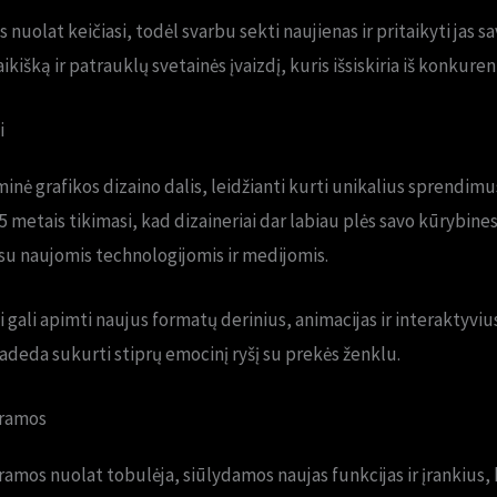
 nuolat keičiasi, todėl svarbu sekti naujienas ir pritaikyti jas s
kišką ir patrauklų svetainės įvaizdį, kuris išsiskiria iš konkuren
i
nė grafikos dizaino dalis, leidžianti kurti unikalius sprendimu
5 metais tikimasi, kad dizaineriai dar labiau plės savo kūrybines
 naujomis technologijomis ir medijomis.
 gali apimti naujus formatų derinius, animacijas ir interaktyvi
padeda sukurti stiprų emocinį ryšį su prekės ženklu.
gramos
ramos nuolat tobulėja, siūlydamos naujas funkcijas ir įrankius,