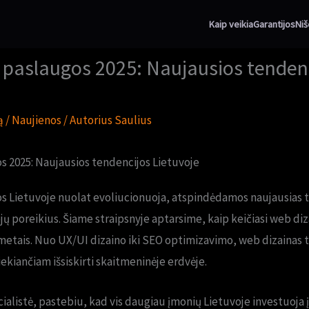
Kaip veikia
Garantijos
Niš
 paslaugos 2025: Naujausios tenden
ą
/
Naujienos
/ Autorius
Saulius
s 2025: Naujausios tendencijos Lietuvoje
s Lietuvoje nuolat evoliucionuoja, atspindėdamos naujausias 
jų poreikius. Šiame straipsnyje aptarsime, kaip keičiasi web diz
metais. Nuo UX/UI dizaino iki SEO optimizavimo, web dizainas 
ekiančiam išsiskirti skaitmeninėje erdvėje.
ialistė, pastebiu, kad vis daugiau įmonių Lietuvoje investuoja 