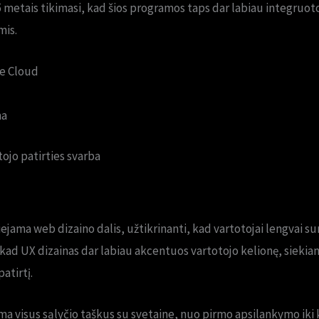
5 metais tikimasi, kad šios programos taps dar labiau integruot
mis.
e Cloud
ma
tojo patirties svarba
ejama web dizaino dalis, užtikrinanti, kad vartotojai lengvai sur
 kad UX dizainas dar labiau akcentuos vartotojo kelionę, siekia
atirtį.
ma visus sąlyčio taškus su svetaine, nuo pirmo apsilankymo iki k