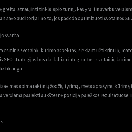
greitai atnaujinti tinklalapio turinį, kas yra itin svarbu verslam
iais savo auditorijai. Be to, jos padeda optimizuoti svetaines SE
jo svarba
a esminis svetainių kūrimo aspektas, siekiant užtikrinti jų m
s SEO strategijos bus dar labiau integruotos į svetainių kūrim
e tik auga.
zavimas apima raktinių žodžių tyrimą, meta aprašymų kūrimą 
da verslams pasiekti aukštesnę poziciją paieškos rezultatuose i
ės