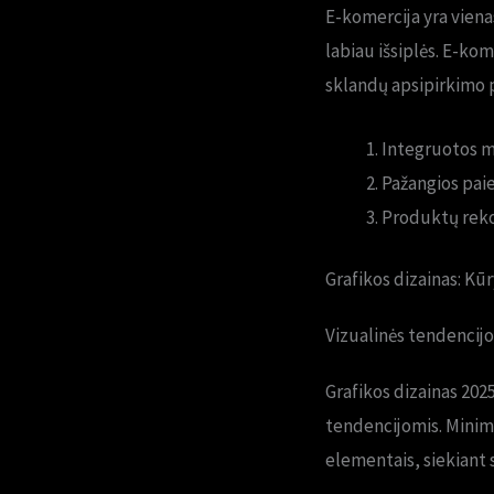
E-komercija yra viena
labiau išsiplės. E-kom
sklandų apsipirkimo 
Integruotos m
Pažangios paie
Produktų reko
Grafikos dizainas: Kū
Vizualinės tendencijo
Grafikos dizainas 202
tendencijomis. Minima
elementais, siekiant 