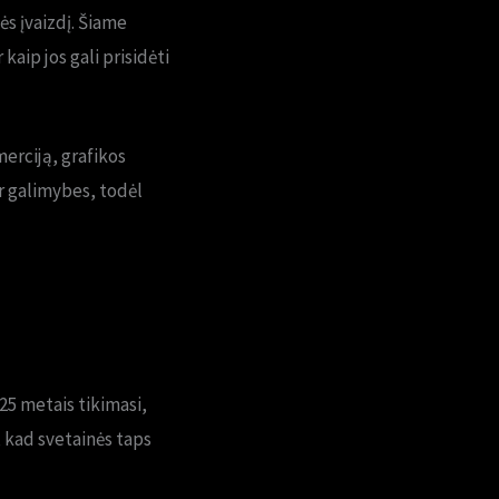
ės įvaizdį. Šiame
aip jos gali prisidėti
erciją, grafikos
ir galimybes, todėl
25 metais tikimasi,
, kad svetainės taps