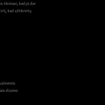
 tikimasi, kad jis dar
irtį, kad užtikrintų
zualinėmis
ais dizaino