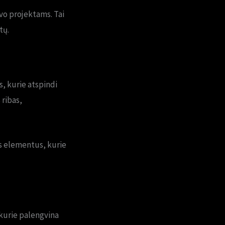
avo projektams. Tai
tų.
s, kurie atspindi
 ribas,
us elementus, kurie
 kurie palengvina