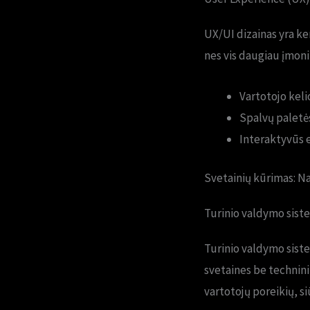
UX/UI dizainas yra ker
nes vis daugiau įmonių
Vartotojo keli
Spalvų paletės 
Interaktyvūs 
Svetainių kūrimas: N
Turinio valdymo sist
Turinio valdymo siste
svetaines be techninių
vartotojų poreikių, s