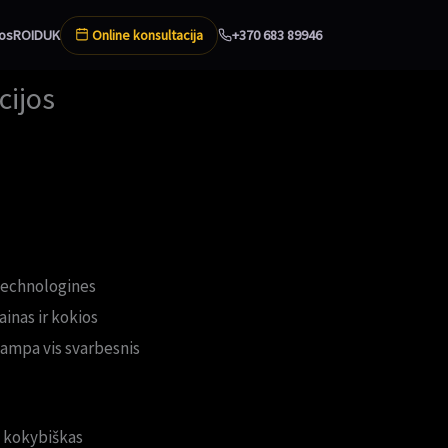
Online konsultacija
os
ROI
DUK
+370 683 89946
cijos
technologines
ainas ir kokios
tampa vis svarbesnis
į kokybiškas