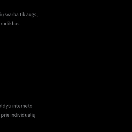
ių svarba tik augs,
rodiklius.
aldyti interneto
 prie individualių