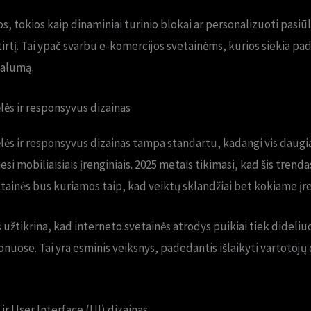
os, tokios kaip dinaminiai turinio blokai ar personalizuoti pasi
irtį. Tai ypač svarbu e-komercijos svetainėms, kurios siekia pad
ojalumą.
ės ir responsyvus dizainas
lės ir responsyvus dizainas tampa standartu, kadangi vis daug
 mobiliaisiais įrenginiais. 2025 metais tikimasi, kad šis trenda
ainės bus kuriamos taip, kad veiktų sklandžiai bet kokiame įre
užtikrina, kad interneto svetainės atrodys puikiai tiek dideliu
nuose. Tai yra esminis veiksnys, padedantis išlaikyti vartotojų d
ir User Interface (UI) dizainas