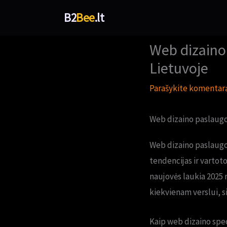
Pereiti
B2
Bee
.lt
prie
turinio
Web dizaino
Lietuvoje
Parašykite komentar
Web dizaino paslaugo
Web dizaino paslaugo
tendencijas ir vartoto
naujovės laukia 2025 
kiekvienam verslui, si
Kaip web dizaino spec