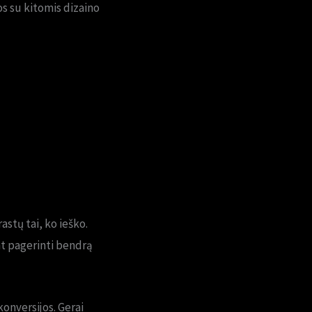
os su kitomis dizaino
astų tai, ko ieško.
nt pagerinti bendrą
onversijos. Gerai