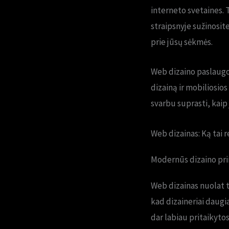
interneto svetaines. T
straipsnyje sužinosite
prie jūsų sėkmės.
Web dizaino paslaugos
dizainą ir mobiliosios
svarbu suprasti, kaip j
Web dizainas: Ką tai r
Modernūs dizaino pri
Web dizainas nuolat t
kad dizaineriai daugia
dar labiau pritaikyto