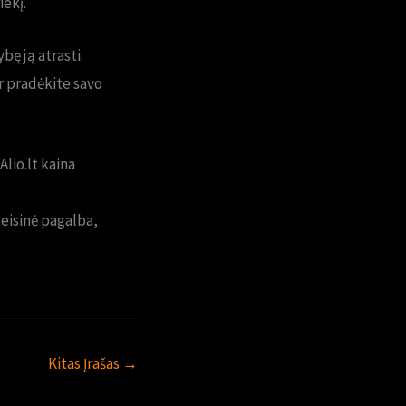
iekį.
ę ją atrasti.
r pradėkite savo
Alio.lt kaina
eisinė pagalba,
Kitas Įrašas
→