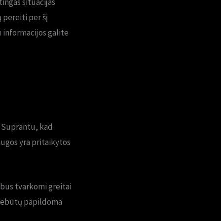
ingas situacijas
 pereiti per šį
 informacijos galite
ų. Suprantu, kad
augos yra pritaikytos
 bus tvarkomi greitai
ai nebūtų papildoma