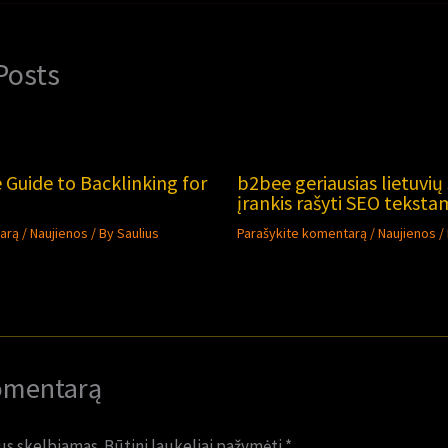
Posts
 Guide to Backlinking for
b2bee geriausias lietuvių
įrankis rašyti SEO teksta
arą
/
Naujienos
/ By
Saulius
Parašykite komentarą
/
Naujienos
/
omentarą
us skelbiamas.
Būtini laukeliai pažymėti
*