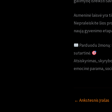
galimybę išreikšti sa
Asmeninė laisvė yra t
Nepraleiskite šios pr
naują gyvenimo etapą
Parduodu žmoną: Na
sutartinė.
Atsiskyrimas, skyrybo
emocinė parama, socia
←
Ankstesnis Įrašas