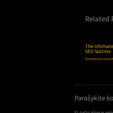
Related 
The Ultimate
SEO Success
Parašykite koment
Parašykite k
El. pašto adresas neb