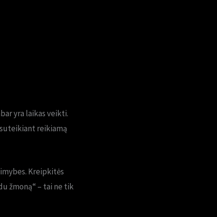
r yra laikas veikti.
suteikiant reikiamą
limybes. Kreipkitės
du žmoną“ – tai ne tik