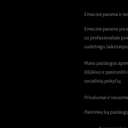
Emocinė parama ir š
Emocinė parama yra e
su profesionaliais ps
sudėtingu laikotarpiu
Mano paslaugos apima 
iššūkius ir pasiruošti
socialinių pokyčių.
Privalumai ir visuome
Pasirinkę šią paslaug