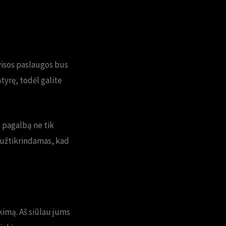
 visos paslaugos bus
atyrę, todėl galite
u pagalbą ne tik
p užtikrindamas, kad
kimą. Aš siūlau jums