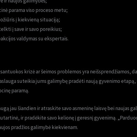
ė ir naujos galimybės;
ocinė parama viso proceso metu;
žiūris į kiekvieną situaciją;
lkti į save ir savo poreikius;
akcijos valdymas su ekspertais.
ų santuokos krizė ar šeimos problemos yra neišsprendžiamos, daba
lauga suteikia jums galimybę pradėti naują gyvenimo etapą, 
ocinę paramą.
augą jau šiandien ir atraskite savo asmeninę laisvę bei naujas ga
 sutartinė, ir pradėkite savo kelionę į geresnį gyvenimą. „Parduo
naujos pradžios galimybė kiekvienam.