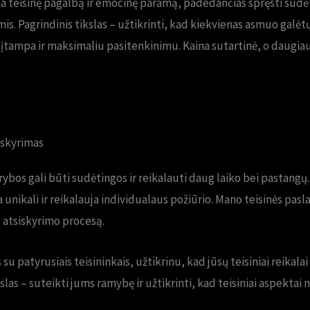
 teisinę pagalbą ir emocinę paramą, padedančias spręsti sudėt
is. Pagrindinis tikslas – užtikrinti, kad kiekvienas asmuo galėtų
įtampa ir maksimaliu pasitenkinimu. Kaina sutartinė, o daugiau
iskyrimas
yrybos gali būti sudėtingos ir reikalauti daug laiko bei pastang
a unikali ir reikalauja individualaus požiūrio. Mano teisinės pasl
 atsiskyrimo procesą.
patyrusiais teisininkais, užtikrinu, kad jūsų teisiniai reikalai
kslas – suteikti jums ramybę ir užtikrinti, kad teisiniai aspekt