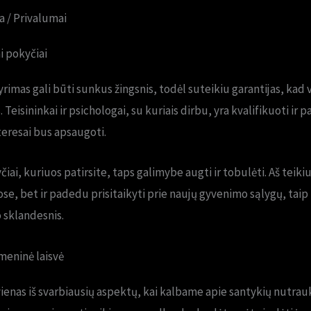
a / Privalumai
ai pokyčiai
rimas gali būti sunkus žingsnis, todėl suteikiu garantijas, kad
Teisininkai ir psichologai, su kuriais dirbu, yra kvalifikuoti ir p
nteresai bus apsaugoti.
yčiai, kuriuos patirsite, taps galimybe augti ir tobulėti. Aš teiki
se, bet ir padedu prisitaikyti prie naujų gyvenimo sąlygų, tai
 sklandesnis.
meninė laisvė
enas iš svarbiausių aspektų, kai kalbame apie santykių nutrau