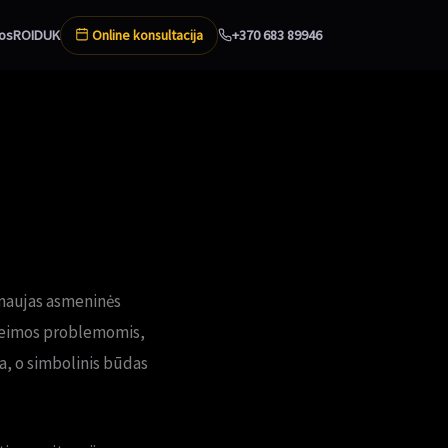
Online konsultacija
os
ROI
DUK
+370 683 89946
 naujas asmeninės
 šeimos problemomis,
ga, o simbolinis būdas