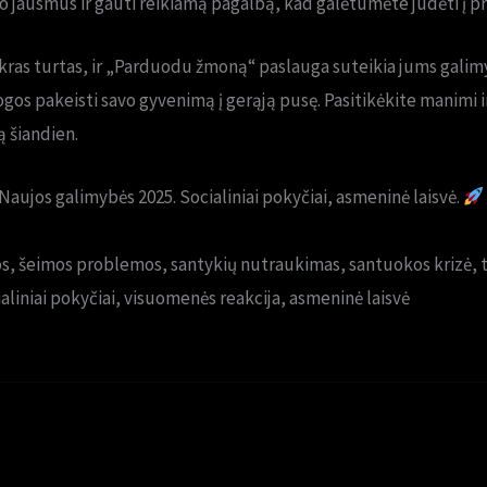
vo jausmus ir gauti reikiamą pagalbą, kad galėtumėte judėti į pr
ikras turtas, ir „Parduodu žmoną“ paslauga suteikia jums galimyb
ogos pakeisti savo gyvenimą į gerąją pusę. Pasitikėkite manimi i
 šiandien.
ujos galimybės 2025. Socialiniai pokyčiai, asmeninė laisvė.
s, šeimos problemos, santykių nutraukimas, santuokos krizė, t
liniai pokyčiai, visuomenės reakcija, asmeninė laisvė