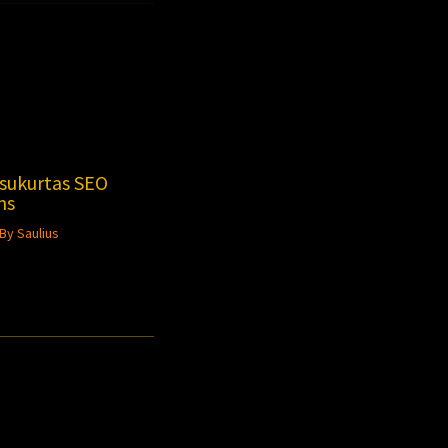
 sukurtas SEO
ms
 By
Saulius