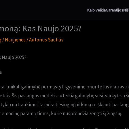
Kaip veikia
Garantijos
Niš
moną: Kas Naujo 2025?
ą
/
Naujienos
/ Autorius
Saulius
 Naujo 2025?
a
i unikali galimybė permąstyti gyvenimo prioritetus ir atrasti
etais. Šis paslaugos modelis suteikia galimybę susitvarkyti su
ntykių nutraukimu. Tai nėra tiesioginį pirkimą reiškianti paslau
ir emocinę paramą tiems, kurie nusprendžia žengti šį žingsnį.