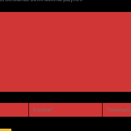
El.paštas*
Tinklalapis