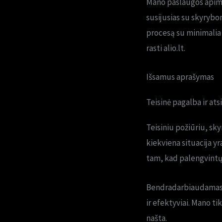
Mano paslaugos apima
susijusias su skyrybom
procesą su minimalia 
rasti alio.lt.
Išsamus aprašymas
Teisinė pagalba ir ats
Teisiniu požiūriu, sk
kiekviena situacija yr
tam, kad palengvintų
Bendradarbiaudamas su 
ir efektyviai. Mano ti
našta.