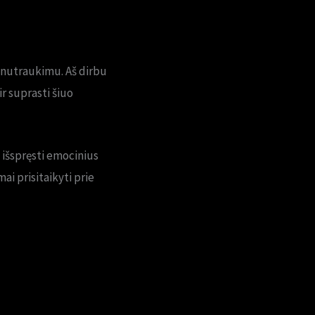
 nutraukimu. Aš dirbu
r suprasti šiuo
 išspręsti emocinius
ai prisitaikyti prie