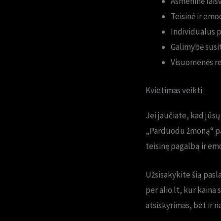
Asmeninė laisv
Teisinė ir em
Individualus po
Galimybė susite
Visuomenės re
Kvietimas veikti
Jei jaučiate, kad jūs
„Parduodu žmoną“ pas
teisinę pagalbą ir em
Užsisakykite šią pasl
per alio.lt, kur kaina
atsiskyrimas, bet ir 