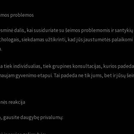
eimos problemos
sminė dalis, kai susiduriate su šeimos problemomis ir santykių
ichologais, siekdamas užtikrinti, kad jūs jaustumėtės palaikomi i
.
tiek individualias, tiek grupines konsultacijas, kurios padeda
 naujam gyvenimo etapui. Tai padeda ne tik jums, bet ir jūsų šeim
nės reakcija
ą, gausite daugybę privalumų: