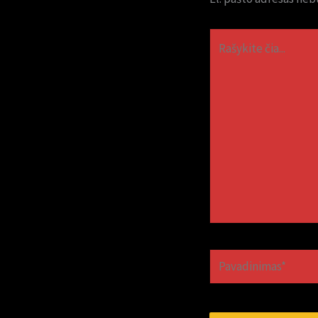
Rašykite
čia...
Pavadinimas*