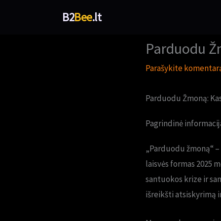
Pereiti
B2
Bee
.lt
prie
turinio
Parduodu Ž
Parašykite komentar
Parduodu Žmoną: Kas
Pagrindinė informacij
„Parduodu žmoną“ – ta
laisvės formas 2025 m
santuokos krize ir sa
išreikšti atsiskyrimą 