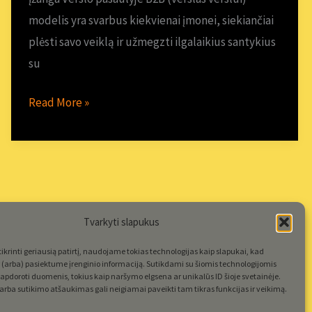
paieška
modelis yra svarbus kiekvienai įmonei, siekiančiai
plėsti savo veiklą ir užmegzti ilgalaikius santykius
su
Read More »
Tvarkyti slapukus
krinti geriausią patirtį, naudojame tokias technologijas kaip slapukai, kad
(arba) pasiektume įrenginio informaciją. Sutikdami su šiomis technologijomis
apdoroti duomenis, tokius kaip naršymo elgsena ar unikalūs ID šioje svetainėje.
rba sutikimo atšaukimas gali neigiamai paveikti tam tikras funkcijas ir veikimą.