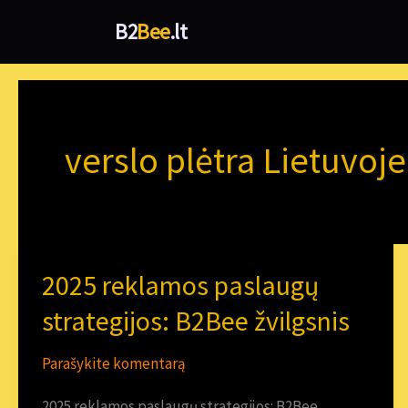
Pereiti
B2
Bee
.lt
prie
turinio
verslo plėtra Lietuvoje
2025 reklamos paslaugų
2025
reklamos
strategijos: B2Bee žvilgsnis
paslaugų
Parašykite komentarą
strategijos:
B2Bee
2025 reklamos paslaugų strategijos: B2Bee