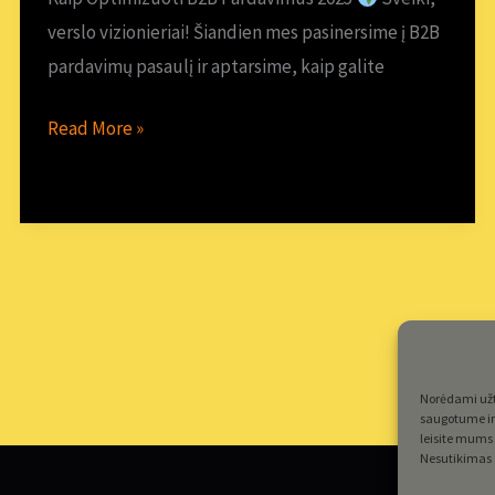
verslo vizionieriai! Šiandien mes pasinersime į B2B
pardavimų pasaulį ir aptarsime, kaip galite
Read More »
Norėdami užti
saugotume ir 
leisite mums 
Nesutikimas a