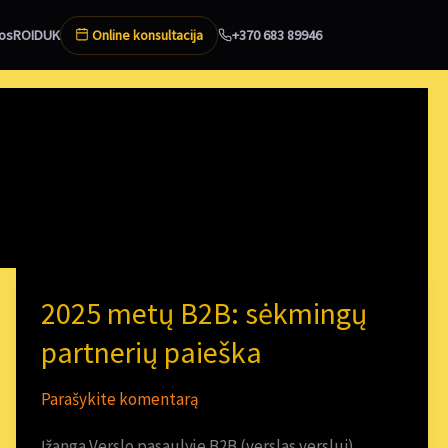
Online konsultacija
os
ROI
DUK
+370 683 89946
2025 metų B2B: sėkmingų
2025
metų
partnerių paieška
B2B:
Parašykite komentarą
sėkmingų
partnerių
Įžanga Verslo pasaulyje B2B (verslas verslui)