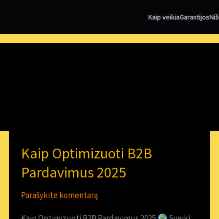
Kaip veikia
Garantijos
Niš
Kaip Optimizuoti B2B
Kaip
Optimizuoti
Pardavimus 2025
B2B
Parašykite komentarą
Pardavimus
2025
Kaip Optimizuoti B2B Pardavimus 2025
Sveiki,