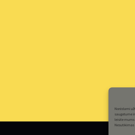
Norėdami užti
saugotume ir 
leisite mums 
Nesutikimas a