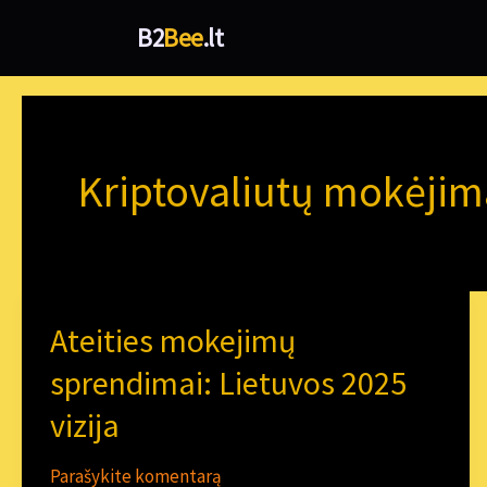
Pereiti
B2
Bee
.lt
prie
turinio
Kriptovaliutų mokėjim
Ateities mokejimų
Ateities
mokejimų
sprendimai: Lietuvos 2025
sprendimai:
vizija
Lietuvos
2025
Parašykite komentarą