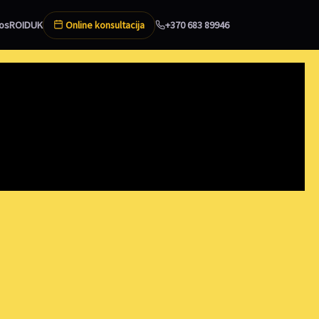
Online konsultacija
os
ROI
DUK
+370 683 89946