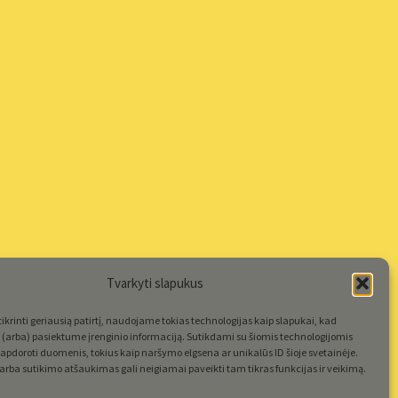
Tvarkyti slapukus
krinti geriausią patirtį, naudojame tokias technologijas kaip slapukai, kad
(arba) pasiektume įrenginio informaciją. Sutikdami su šiomis technologijomis
apdoroti duomenis, tokius kaip naršymo elgsena ar unikalūs ID šioje svetainėje.
rba sutikimo atšaukimas gali neigiamai paveikti tam tikras funkcijas ir veikimą.