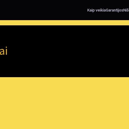
Kaip veikia
Garantijos
Niš
ai