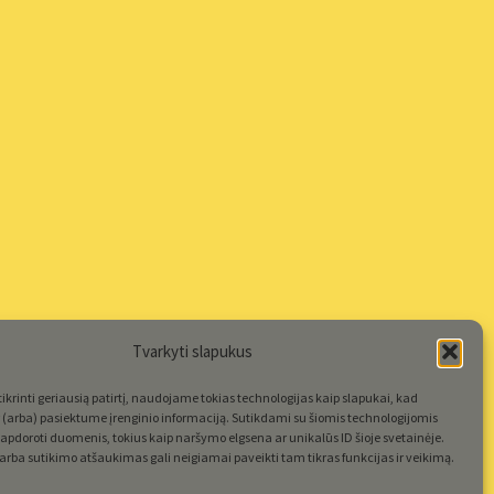
Tvarkyti slapukus
krinti geriausią patirtį, naudojame tokias technologijas kaip slapukai, kad
(arba) pasiektume įrenginio informaciją. Sutikdami su šiomis technologijomis
apdoroti duomenis, tokius kaip naršymo elgsena ar unikalūs ID šioje svetainėje.
rba sutikimo atšaukimas gali neigiamai paveikti tam tikras funkcijas ir veikimą.