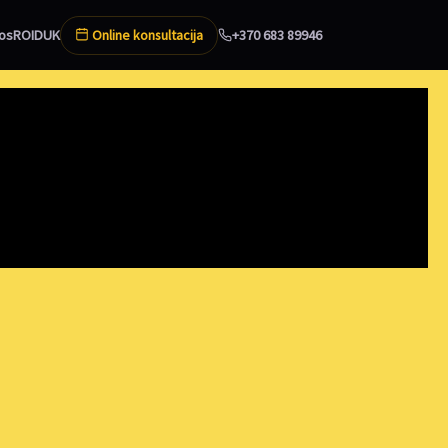
Online konsultacija
os
ROI
DUK
+370 683 89946