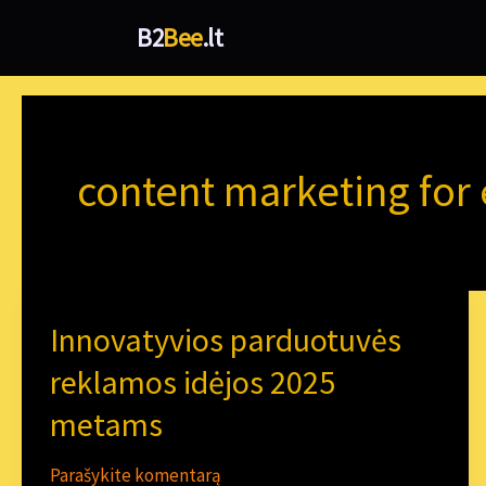
Pereiti
B2
Bee
.lt
prie
turinio
content marketing fo
Innovatyvios parduotuvės
Innovatyvios
parduotuvės
reklamos idėjos 2025
reklamos
metams
idėjos
2025
Parašykite komentarą