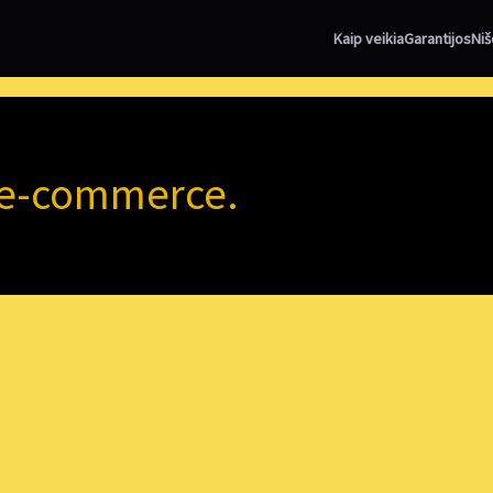
Kaip veikia
Garantijos
Niš
r e-commerce.