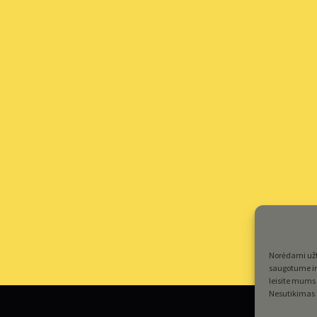
Norėdami užti
saugotume ir 
leisite mums 
Nesutikimas a