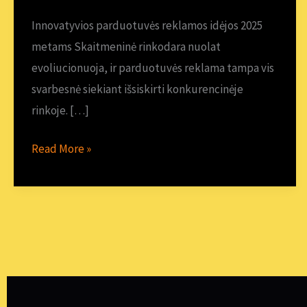
metams
Innovatyvios parduotuvės reklamos idėjos 2025
metams Skaitmeninė rinkodara nuolat
evoliucionuoja, ir parduotuvės reklama tampa vis
svarbesnė siekiant išsiskirti konkurencinėje
rinkoje. […]
Read More »