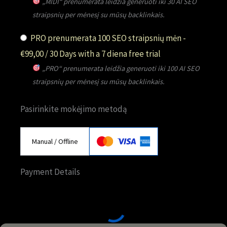
„MIDI“ prenumerata leidžia generuoti iki 30 AI SEO
straipsnių per mėnesį su mūsų backlinkais.
PRO prenumerata 100 SEO straipsnių mėn
-
€
99,00
/
30 Days
with a 7 diena free trial
„PRO“ prenumerata leidžia generuoti iki 100 AI SEO
straipsnių per mėnesį su mūsų backlinkais.
Pasirinkite mokėjimo metodą
Manual / Offline
Payment Details