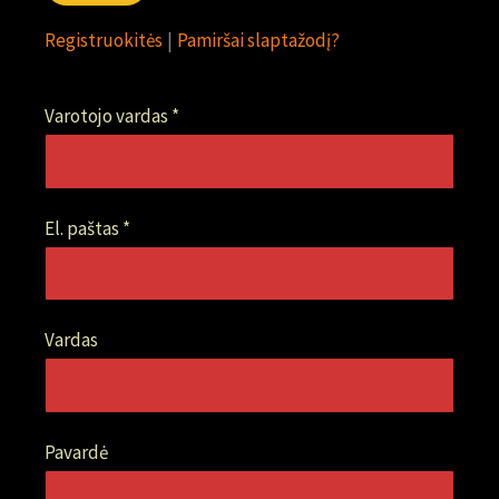
Registruokitės
|
Pamiršai slaptažodį?
Varotojo vardas *
El. paštas *
Vardas
Pavardė