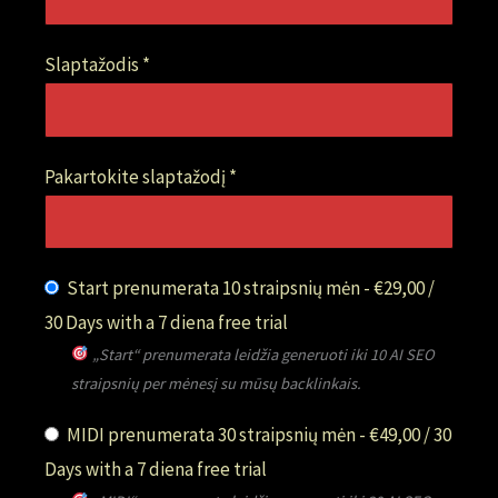
Slaptažodis *
Pakartokite slaptažodį *
Start prenumerata 10 straipsnių mėn
-
€
29,00
/
30 Days
with a 7 diena free trial
„Start“ prenumerata leidžia generuoti iki 10 AI SEO
straipsnių per mėnesį su mūsų backlinkais.
MIDI prenumerata 30 straipsnių mėn
-
€
49,00
/
30
Days
with a 7 diena free trial