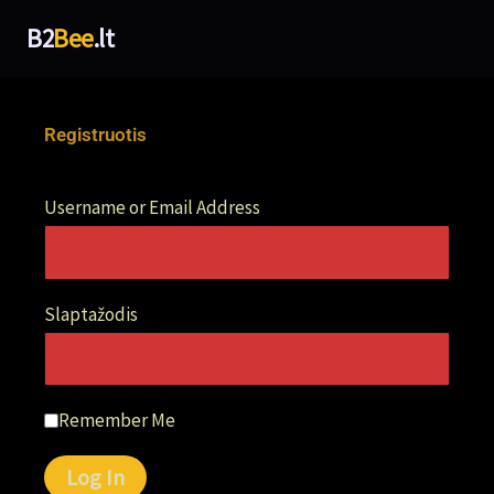
Pereiti
Prisijungti
B2
Bee
.lt
prie
turinio
Registruotis
Username or Email Address
Slaptažodis
Remember Me