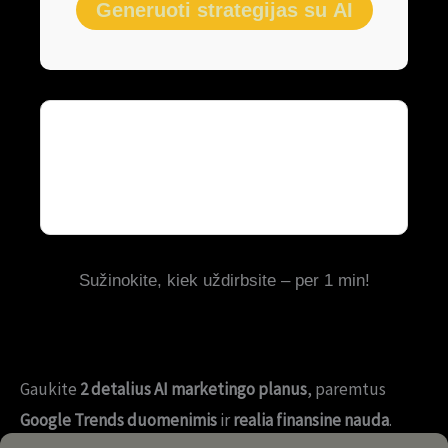
Sužinokite, kiek uždirbsite – per 1 min!
Gaukite
2 detalius AI marketingo planus
, paremtus
Google Trends duomenimis
ir
realia finansine nauda
.