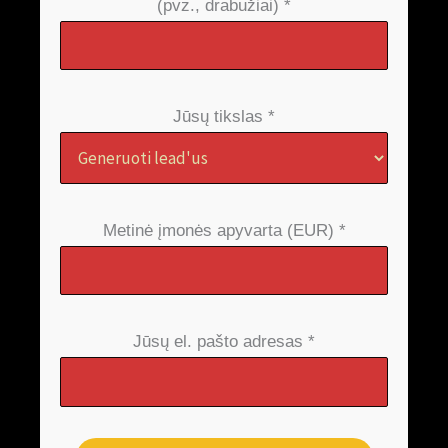
(pvz., drabužiai) *
Jūsų tikslas *
Metinė įmonės apyvarta (EUR) *
Jūsų el. pašto adresas *