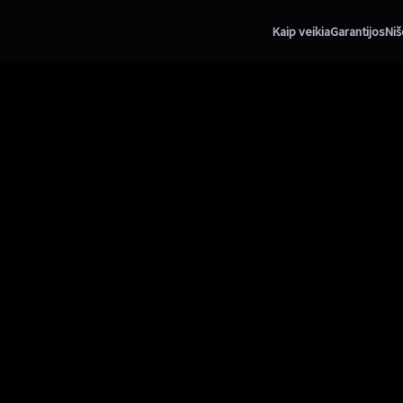
Kaip veikia
Garantijos
Niš