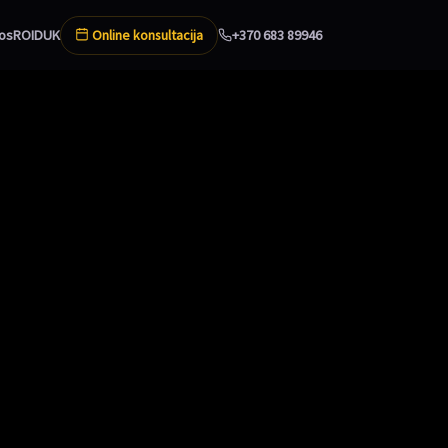
Online konsultacija
os
ROI
DUK
+370 683 89946