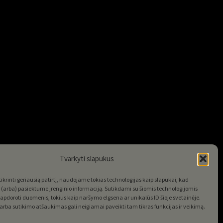
Tvarkyti slapukus
krinti geriausią patirtį, naudojame tokias technologijas kaip slapukai, kad
(arba) pasiektume įrenginio informaciją. Sutikdami su šiomis technologijomis
apdoroti duomenis, tokius kaip naršymo elgsena ar unikalūs ID šioje svetainėje.
rba sutikimo atšaukimas gali neigiamai paveikti tam tikras funkcijas ir veikimą.